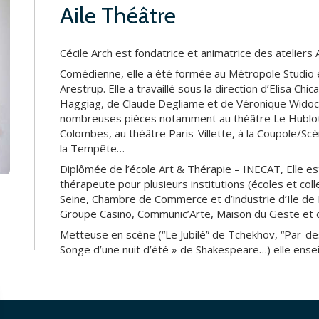
Aile Théâtre
Cécile Arch est fondatrice et animatrice des ateliers 
Comédienne, elle a été formée au Métropole Studio e
Arestrup. Elle a travaillé sous la direction d’Elisa Ch
Haggiag, de Claude Degliame et de Véronique Widock
nombreuses pièces notamment au théâtre Le Hublot,
Colombes, au théâtre Paris-Villette, à la Coupole/Sc
la Tempête…
Diplômée de l’école Art & Thérapie – INECAT, Elle est
thérapeute pour plusieurs institutions (écoles et col
Seine, Chambre de Commerce et d’industrie d’Ile de 
Groupe Casino, Communic’Arte, Maison du Geste et 
Metteuse en scène (“Le Jubilé” de Tchekhov, “Par-de
Songe d’une nuit d’été » de Shakespeare…) elle ens